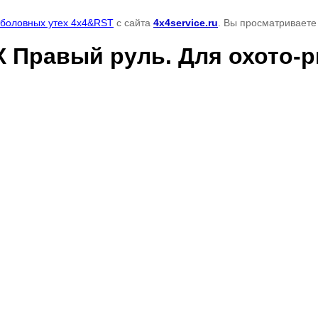
рыболовных утех 4x4&RST
с сайта
4x4service.ru
. Вы просматриваете
VX Правый руль. Для охото