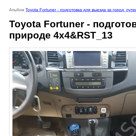
Альбом
Toyota Fortuner - подготовка для выезда за город, пу
Toyota Fortuner - подгот
природе 4x4&RST_13