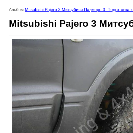
Альбом
Mitsubishi Pajero 3 Митсубиси Паджеро 3. Подготовка 
Mitsubishi Pajero 3 Митс